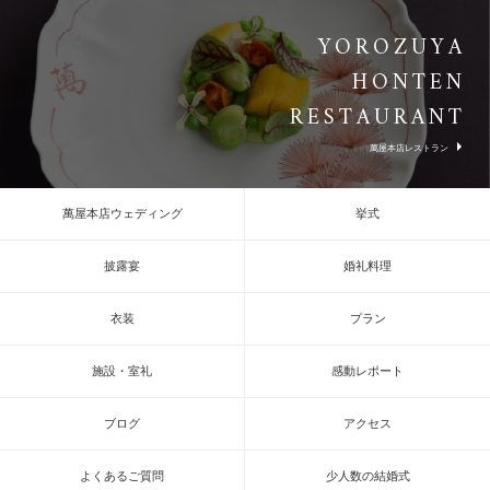
YOROZUYA
HONTEN
RESTAURANT
萬屋本店レストラン
萬屋本店ウェディング
挙式
披露宴
婚礼料理
衣装
プラン
施設・室礼
感動レポート
ブログ
アクセス
よくあるご質問
少人数の結婚式