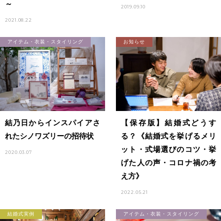
～
2019.09.10
2021.08.22
アイテム・衣装・スタイリング
お知らせ
結乃日からインスパイアさ
【保存版】結婚式どうす
れたシノワズリーの招待状
る？《結婚式を挙げるメリ
ット・式場選びのコツ・挙
2020.03.07
げた人の声・コロナ禍の考
え方》
2022.05.21
結婚式実例
アイテム・衣装・スタイリング