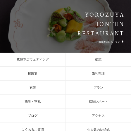
YOROZUYA
HONTEN
RESTAURANT
萬屋本店レストラン
萬屋本店ウェディング
挙式
披露宴
婚礼料理
衣装
プラン
施設・室礼
感動レポート
ブログ
アクセス
よくあるご質問
少人数の結婚式