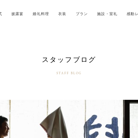
式
披露宴
婚礼料理
衣装
プラン
施設・室礼
感動
スタッフブログ
STAFF BLOG