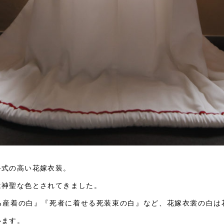
格式の高い花嫁衣装。
は神聖な色とされてきました。
る産着の白』『死者に着せる死装束の白』など、花嫁衣裳の白は
います。