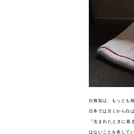
白無垢は、もっとも
日本では古くから白
『生まれたときに着
はないことを表して