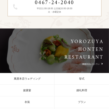
0467-24-2040
平日11:00-18:00 土日祝10:00-18:00
火・水曜定休
YOROZUYA
HONTEN
RESTAURANT
萬屋本店レストラン
萬屋本店ウェディング
挙式
披露宴
婚礼料理
衣装
プラン