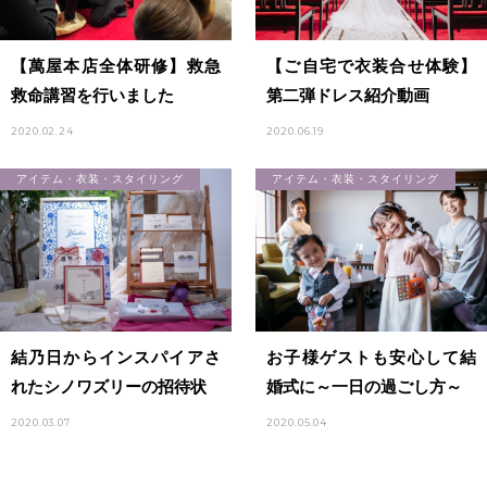
【萬屋本店全体研修】救急
【ご自宅で衣装合せ体験】
救命講習を行いました
第二弾ドレス紹介動画
2020.02.24
2020.06.19
アイテム・衣装・スタイリング
アイテム・衣装・スタイリング
結乃日からインスパイアさ
お子様ゲストも安心して結
れたシノワズリーの招待状
婚式に～一日の過ごし方～
2020.03.07
2020.05.04