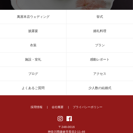
萬屋本店ウェディング
挙式
披露宴
婚礼料理
衣装
プラン
施設・室礼
感動レポート
ブログ
アクセス
よくあるご質問
少人数の結婚式
採用情報
会社概要
プライバシーポリシー
〒248-0016
神奈川県鎌倉市長谷2-11-46