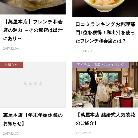
【萬屋本店】フレンチ和会
口コミランキングお料理部
席の魅力 ～その秘密は出汁
門1位を獲得！和出汁を使っ
にあり～
たフレンチ和会席とは？
2017.12.04
2019.08.29
お知らせ
アイテム・衣装・スタイリング
【萬屋本店 結婚式人気装花
萬屋本店【年末年始休業の
のご紹介】
お知らせ】
2018.09.12
2017.12.30