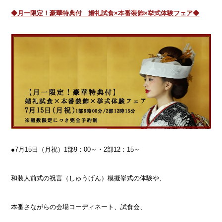
◆月一限定！豪華特典付 婚礼試食×本番装飾×挙式体験フェア◆
●7月15日（月祝）1部9：00～・2部12：15～
和装人前式の祝言（しゅうげん）模擬挙式の体験や、
本番さながらの会場コーディネート、試食会、