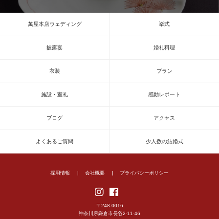
萬屋本店ウェディング
挙式
披露宴
婚礼料理
衣装
プラン
施設・室礼
感動レポート
ブログ
アクセス
よくあるご質問
少人数の結婚式
採用情報
会社概要
プライバシーポリシー
〒248-0016
神奈川県鎌倉市長谷2-11-46