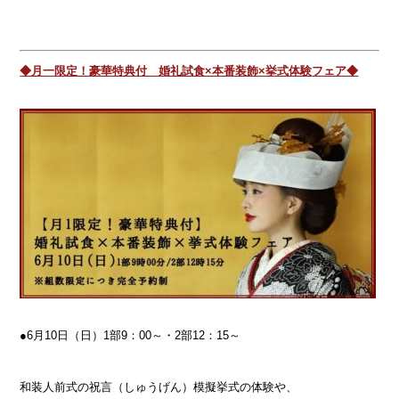
◆月一限定！豪華特典付 婚礼試食×本番装飾×挙式体験
フェア◆
●6月10日（日）1部9：00～・2部12：15～
和装人前式の祝言（しゅうげん）模擬挙式の体験や、