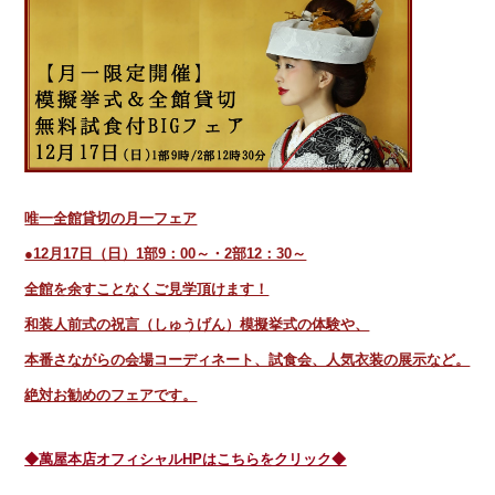
唯一全館貸切の月一フェア
●12月17日（日）1部9：00～・2部12：30～
全館を余すことなくご見学頂けます！
和装人前式の祝言（しゅうげん）模擬挙式の体験や、
本番さながらの会場コーディネート、試食会、人気衣装の展示など。
絶対お勧めのフェアです。
◆萬屋本店オフィシャルHPはこちらをクリック◆