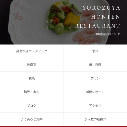
YOROZUYA
HONTEN
RESTAURANT
萬屋本店レストラン
萬屋本店ウェディング
挙式
披露宴
婚礼料理
衣装
プラン
施設・室礼
感動レポート
ブログ
アクセス
よくあるご質問
少人数の結婚式