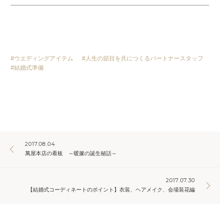
ウエディングアイテム
人生の節目を共につくるパートナースタッフ
結婚式準備
2017.08.04
萬屋本店の看板 ～暖簾の誕生秘話～
2017.07.30
【結婚式コーディネートのポイント】衣装、ヘアメイク、会場装花編