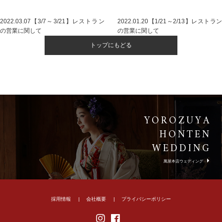
2022.03.07
【3/7～3/21】レストラン
2022.01.20
【1/21～2/13】レストラン
の営業に関して
の営業に関して
トップにもどる
YOROZUYA
HONTEN
WEDDING
萬屋本店ウェディング
採用情報
会社概要
プライバシーポリシー