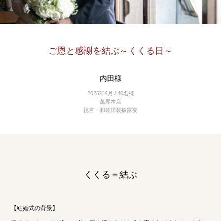
ご恩と感謝を結ぶ～くくる日～
内田様
2025年4月 / 40名様
萬屋本店
祝言・和装洋装披露宴
くくる＝結ぶ
【結婚式の背景】