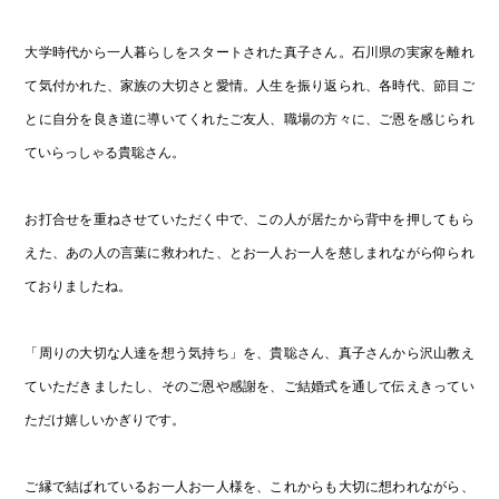
大学時代から一人暮らしをスタートされた真子さん。石川県の実家を離れ
て気付かれた、家族の大切さと愛情。人生を振り返られ、各時代、節目ご
とに自分を良き道に導いてくれたご友人、職場の方々に、ご恩を感じられ
ていらっしゃる貴聡さん。
お打合せを重ねさせていただく中で、この人が居たから背中を押してもら
えた、あの人の言葉に救われた、とお一人お一人を慈しまれながら仰られ
ておりましたね。
「周りの大切な人達を想う気持ち」を、貴聡さん、真子さんから沢山教え
ていただきましたし、そのご恩や感謝を、ご結婚式を通して伝えきってい
ただけ嬉しいかぎりです。
ご縁で結ばれているお一人お一人様を、これからも大切に想われながら、