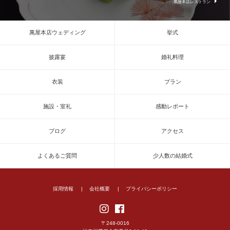
萬屋本店レストラン
萬屋本店ウェディング
挙式
披露宴
婚礼料理
衣装
プラン
施設・室礼
感動レポート
ブログ
アクセス
よくあるご質問
少人数の結婚式
採用情報
会社概要
プライバシーポリシー
〒248-0016