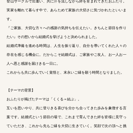
登山サークルで出逢い、共に汗を流しながら絆を育まれてきたおふたり。
実家を離れて暮らす中で、あらためて家族の大切さに気づかれたといいま
す。
『ご家族、大切な方々への感謝の気持ちを伝えたい。きちんと節目を作り
たい』その想いから結婚式を挙げようと決められました。
結婚式準備を進める時間は、人生を振り返り、自分を導いてくれた人々の
存在を感じる機会に。だからこそ結婚式は、ご家族やご友人、お一人お一
人へ恩と感謝を届けきる一日に。
これからも共に歩んでいく覚悟と、末永いご縁を願う時間となりました。
【テーマの背景】
おふたりが掲げたテーマは「くくる＝結ぶ」。
互いを思いやり、共に登りきる喜びを分かち合ってきた歩みを象徴する言
葉です。結婚式という節目の場で、これまで育んできた絆を皆様に見守っ
ていただき、これから先もご縁を大切に生きていく。笑顔で次の頂へと挑